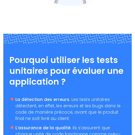
Pourquoi utiliser les tests
unitaires pour évaluer une
application ?
La détection des erreurs
. Les tests unitaires
détectent, en effet, les erreurs et les bugs dans le
code de manière précoce, avant que le produit
final ne soit livré au client.
L’assurance de la qualité
. Ils s’assurent que
chaque unité de code fonctionne comme prévu