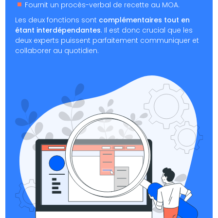
Fournit un procès-verbal de recette au MOA.
Les deux fonctions sont
complémentaires tout en
étant interdépendantes
. Il est donc crucial que les
deux experts puissent parfaitement communiquer et
collaborer au quotidien.