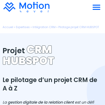
Accueil
»
Expertises
»
Intégration CRM
»
Pilotage projet CRM HUBSPOT
CRM
Projet
HUBSPOT
Le pilotage d’un projet CRM de
A à Z
La
gestion digitale de la relation client
est un défi