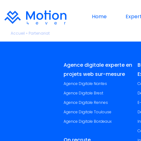
Home
Expert
Accueil
»
Partenariat
Agence digitale experte en
B
projets web sur-mesure
E
Agence Digitale Nantes
C
Agence Digitale Brest
D
Agence Digitale Rennes
E
Agence Digitale Toulouse
D
Agence Digitale Bordeaux
I
C
On recrute
I