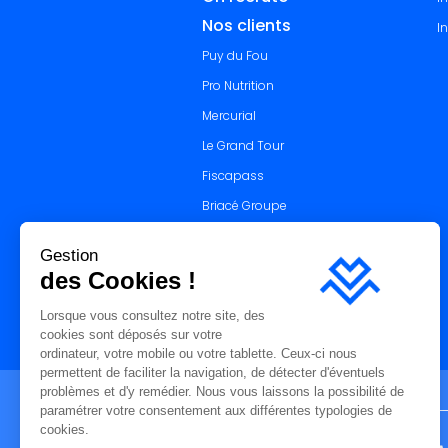
Nos clients
I
Puy du Fou
Pro Nutrition
Mercurial
Le Grand Tour
Fiscapass
Briacé Groupe
Bioret Corp
Gestion
Giffard Manutention
des Cookies !
Lorsque vous consultez notre site, des
cookies sont déposés sur votre
ordinateur, votre mobile ou votre tablette. Ceux-ci nous
permettent de faciliter la navigation, de détecter d'éventuels
problèmes et d'y remédier. Nous vous laissons la possibilité de
paramétrer votre consentement aux différentes typologies de
cookies.