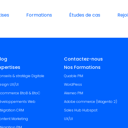
ises
Formations
Études de cas
Rejo
log
Contactez-nous
xpertises
Nos Formations
onseils & stratégie Digitale
Quable PIM
esign UX/UI
WordPress
-commerce BtoB & BtoC
Akeneo PIM
éveloppements Web
Adobe commerce (Magento 2)
ntégration CRM
Sales Hub Hubspot
ontent Marketing
UX/UI
ntégration PIM