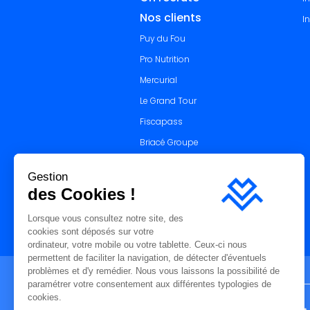
Nos clients
I
Puy du Fou
Pro Nutrition
Mercurial
Le Grand Tour
Fiscapass
Briacé Groupe
Bioret Corp
Gestion
Giffard Manutention
des Cookies !
Lorsque vous consultez notre site, des
cookies sont déposés sur votre
ordinateur, votre mobile ou votre tablette. Ceux-ci nous
permettent de faciliter la navigation, de détecter d'éventuels
problèmes et d'y remédier. Nous vous laissons la possibilité de
paramétrer votre consentement aux différentes typologies de
cookies.