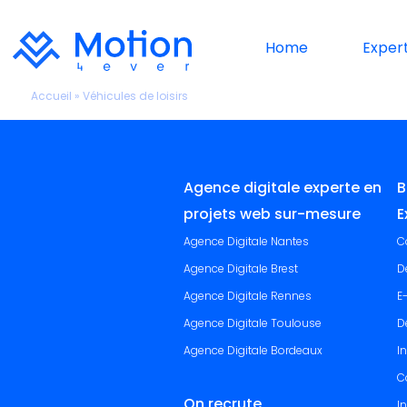
Home
Expert
Accueil
»
Véhicules de loisirs
Agence digitale experte en
B
projets web sur-mesure
E
Agence Digitale Nantes
C
Agence Digitale Brest
D
Agence Digitale Rennes
E
Agence Digitale Toulouse
D
Agence Digitale Bordeaux
I
C
On recrute
I