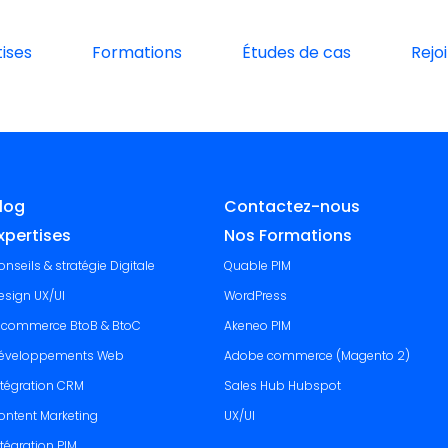
ises
Formations
Études de cas
Rejo
log
Contactez-nous
xpertises
Nos Formations
onseils & stratégie Digitale
Quable PIM
esign UX/UI
WordPress
-commerce BtoB & BtoC
Akeneo PIM
éveloppements Web
Adobe commerce (Magento 2)
ntégration CRM
Sales Hub Hubspot
ontent Marketing
UX/UI
ntégration PIM