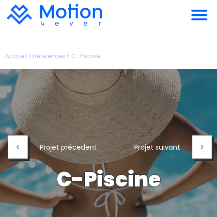
Accueil
»
References
»
C-Piscine
<
>
Projet précedent
Projet suivant
C-Piscine