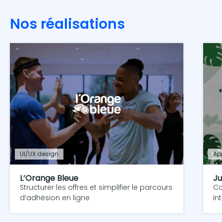
Nos réalisations
UI/UX design
Ap
L’Orange Bleue
Ju
Structurer les offres et simplifier le parcours
Co
d’adhésion en ligne
in