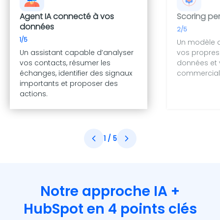
Agent IA connecté à vos
Scoring pe
données
2/5
1/5
Un modèle d
Un assistant capable d’analyser
vos propres 
vos contacts, résumer les
données et 
échanges, identifier des signaux
commercial
importants et proposer des
actions.
1
/ 5
Notre approche IA +
HubSpot en 4 points clés