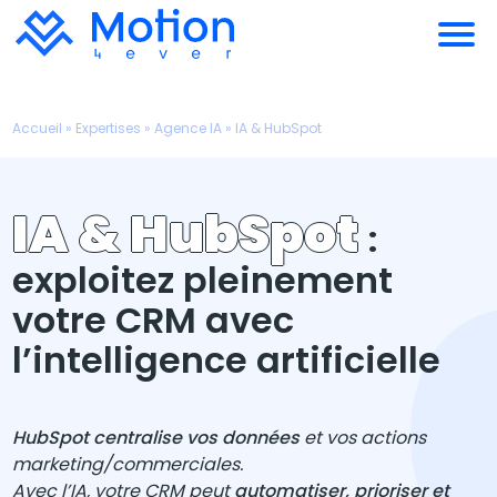
Accueil
»
Expertises
»
Agence IA
»
IA & HubSpot
IA & HubSpot
:
exploitez pleinement
votre CRM avec
l’intelligence artificielle
HubSpot
centralise vos données
et vos actions
marketing
/
commerciales.
Avec l’IA, votre CRM peut
automatiser
, prioriser et