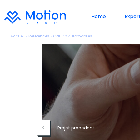
Home
Expert
Accueil
»
References
»
Gauvin Automobiles
<
Projet précedent