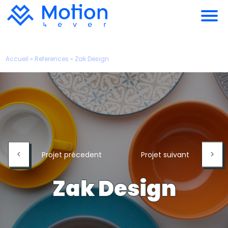
Accueil
»
References
»
Zak Design
<
>
Projet précedent
Projet suivant
Zak Design